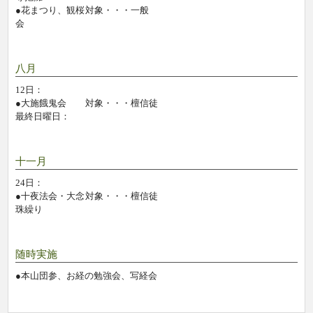
●花まつり、観桜
対象・・・一般
会
八月
12日：
●大施餓鬼会
対象・・・檀信徒
最終日曜日：
十一月
24日：
●十夜法会・大念
対象・・・檀信徒
珠繰り
随時実施
●本山団参、お経の勉強会、写経会