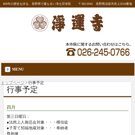
800年の歴史を誇る、長野県で最も古い浄土宗寺院
〒382-0045 長野県須坂市井上2618番地
MENU
トップページ
>
行事予定
行事予定
四月
第三日曜日：
●法然上人御忌会
対象・・・檀信徒
●子育て招福地蔵
対象・・・奉納者
尊抱擁