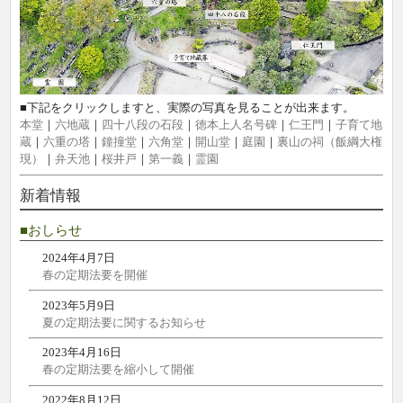
■下記をクリックしますと、実際の写真を見ることが出来ます。
本堂
｜
六地蔵
｜
四十八段の石段
｜
徳本上人名号碑
｜
仁王門
｜
子育て地
蔵
｜
六重の塔
｜
鐘撞堂
｜
六角堂
｜
開山堂
｜
庭園
｜
裏山の祠（飯綱大権
現）
｜
弁天池
｜
桜井戸
｜
第一義
｜
霊園
新着情報
■おしらせ
2024年4月7日
春の定期法要を開催
2023年5月9日
夏の定期法要に関するお知らせ
2023年4月16日
春の定期法要を縮小して開催
2022年8月12日