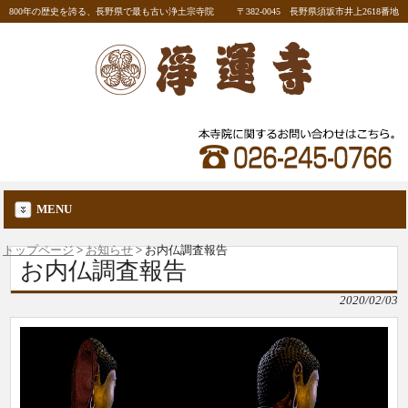
800年の歴史を誇る、長野県で最も古い浄土宗寺院
〒382-0045 長野県須坂市井上2618番地
MENU
トップページ
>
お知らせ
>
お内仏調査報告
お内仏調査報告
2020/02/03